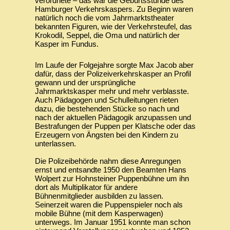
verordnete – das war die Geburtsstunde des
Hamburger Verkehrskaspers. Zu Beginn waren
natürlich noch die vom Jahrmarktstheater
bekannten Figuren, wie der Verkehrsteufel, das
Krokodil, Seppel, die Oma und natürlich der
Kasper im Fundus.
‍Im Laufe der Folgejahre sorgte Max Jacob aber
dafür, dass der Polizeiverkehrskasper an Profil
gewann und der ursprüngliche
Jahrmarktskasper mehr und mehr verblasste.
Auch Pädagogen und Schulleitungen rieten
dazu, die bestehenden Stücke so nach und
nach der aktuellen Pädagogik anzupassen und
Bestrafungen der Puppen per Klatsche oder das
Erzeugern von Ängsten bei den Kindern zu
unterlassen.
‍Die Polizeibehörde nahm diese Anregungen
ernst und entsandte 1950 den Beamten Hans
Wolpert zur Hohnsteiner Puppenbühne um ihn
dort als Multiplikator für andere
Bühnenmitglieder ausbilden zu lassen.
Seinerzeit waren die Puppenspieler noch als
mobile Bühne (mit dem Kasperwagen)
unterwegs. Im Januar 1951 konnte man schon