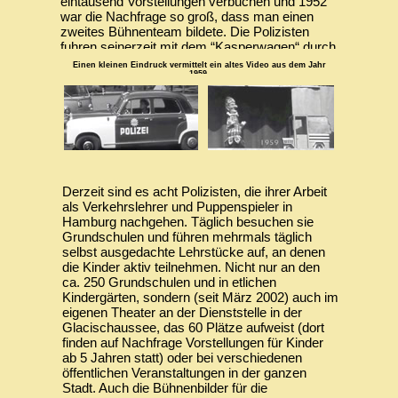
eintausend Vorstellungen verbuchen und 1952
war die Nachfrage so groß, dass man einen
zweites Bühnenteam bildete. Die Polizisten
fuhren seinerzeit mit dem “Kasperwagen“ durch
die Stadt und sammelten die Kinder per
Einen kleinen Eindruck vermittelt ein altes Video aus dem Jahr
Lautsprecherdurchsagen zu den Präsentationen
1959.
ein, welche an bestimmten Plätzen (u.a.
Rathausmarkt, Stadtparkwiese, Hagenbecks
Tierpark) in der Stadt stattfanden.
Derzeit sind es acht Polizisten, die ihrer Arbeit
als Verkehrslehrer und Puppenspieler in
Hamburg nachgehen. Täglich besuchen sie
Grundschulen und führen mehrmals täglich
selbst ausgedachte Lehrstücke auf, an denen
die Kinder aktiv teilnehmen. Nicht nur an den
ca. 250 Grundschulen und in etlichen
Kindergärten, sondern (seit März 2002) auch im
eigenen Theater an der Dienststelle in der
Glacischaussee, das 60 Plätze aufweist (dort
finden auf Nachfrage Vorstellungen für Kinder
ab 5 Jahren statt) oder bei verschiedenen
öffentlichen Veranstaltungen in der ganzen
Stadt. Auch die Bühnenbilder für die