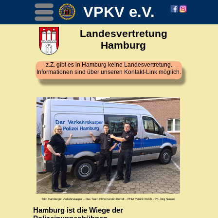
VPKV e.V.
Menü
Landesvertretung
Hamburg
z.Z. gibt es in Hamburg keine Landesvertretung.
Informationen sind über unseren Kontakt-Link möglich.
Bild: Hamburger Verkehrskasper – Das Team PK‘in Kerstin Berndt - PHM Patrick Ittrich - PK Jörg Naused
‍Hamburg ist die Wiege der